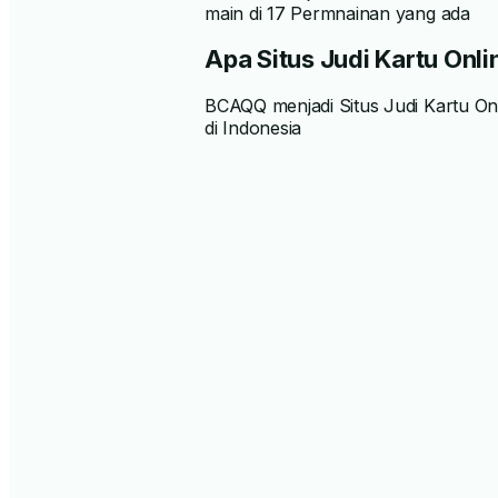
main di 17 Permnainan yang ada
Apa Situs Judi Kartu On
BCAQQ menjadi Situs Judi Kartu O
di Indonesia