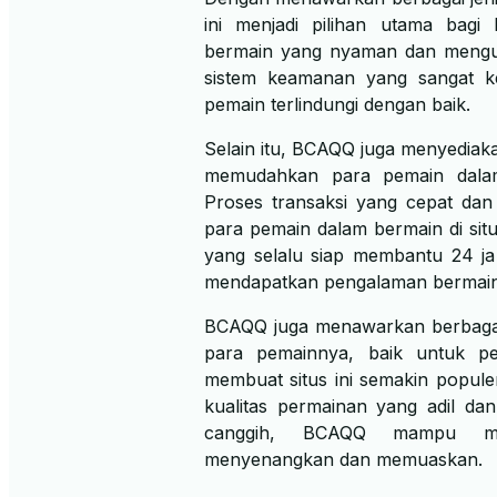
ini menjadi pilihan utama bag
bermain yang nyaman dan mengu
sistem keamanan yang sangat ke
pemain terlindungi dengan baik.
Selain itu, BCAQQ juga menyedia
memudahkan para pemain dalam
Proses transaksi yang cepat d
para pemain dalam bermain di sit
yang selalu siap membantu 24 j
mendapatkan pengalaman bermain 
BCAQQ juga menawarkan berbagai 
para pemainnya, baik untuk p
membuat situs ini semakin popule
kualitas permainan yang adil da
canggih, BCAQQ mampu me
menyenangkan dan memuaskan.