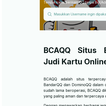
Tempat kamu bermain QQ tanpa Bot/Ad
BCAQQ Situs 
Judi Kartu Onlin
BCAQQ
adalah situs terperca
BandarQQ
dan DominoQQ dalam dun
sudah lama beroperasi, BCAQQ diken
yang paling aman dan terpercaya d
Dengan menawarkan berbagai jenis